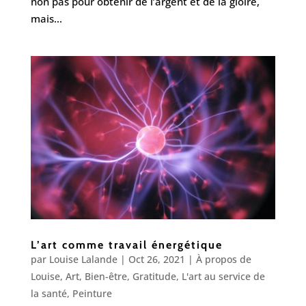
non pas pour obtenir de l’argent et de la gloire,
mais...
L’art comme travail énergétique
par
Louise Lalande
|
Oct 26, 2021
|
À propos de
Louise
,
Art
,
Bien-être
,
Gratitude
,
L'art au service de
la santé
,
Peinture