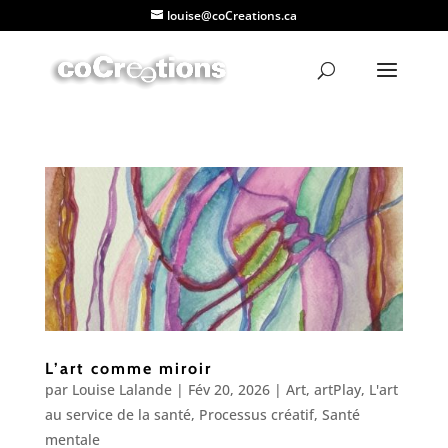
louise@coCreations.ca
L’art comme miroir
par
Louise Lalande
|
Fév 20, 2026
|
Art
,
artPlay
,
L'art
au service de la santé
,
Processus créatif
,
Santé
mentale