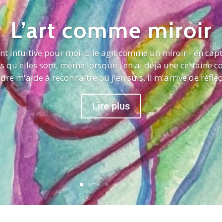
L’art comme miroir
nt intuitive pour moi. Elle agit comme un miroir - en cap
es qu'elles sont, même lorsque j'en ai déjà une certaine c
dre m'aide à reconnaître où j'en suis. Il m'arrive de réfléch
Lire plus