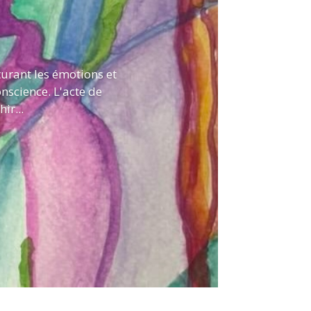
turant les émotions et
onscience. L'acte de
ir...