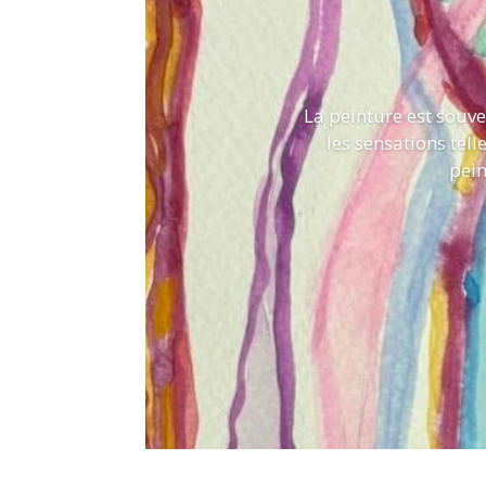
La peinture est souve
les sensations tell
pein