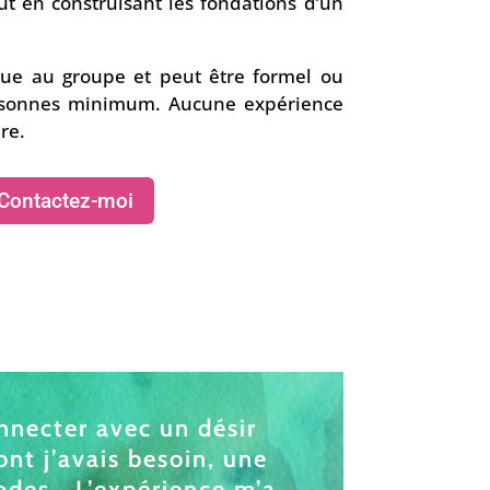
ut en construisant les fondations d’un
que au groupe et peut être formel ou
rsonnes minimum. Aucune expérience
re.
Contactez-moi
onnecter avec un désir
ont j’avais besoin, une
hodes… L’expérience m’a