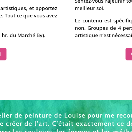
Sentez-vous rajeunir to
artistiques, et apportez
meilleur soi.
ie. Tout ce que vous avez
Le contenu est spécifi
non. Groupes de 4 pe
 hr. du Marché By).
artistique n’est nécessai
i
atelier de peinture de Louise pour me rec
 créer de l’art. C’était exactement ce d
orer les couleurs, les formes et les mét