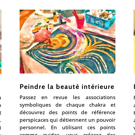
Peindre la beauté intérieure
Passez en revue les associations
ù
symboliques de chaque chakra et
n
découvrez des points de référence
t
perspicaces qui détiennent un pouvoir
.
personnel. En utilisant
ces points
i
comme guides, vous créerez des