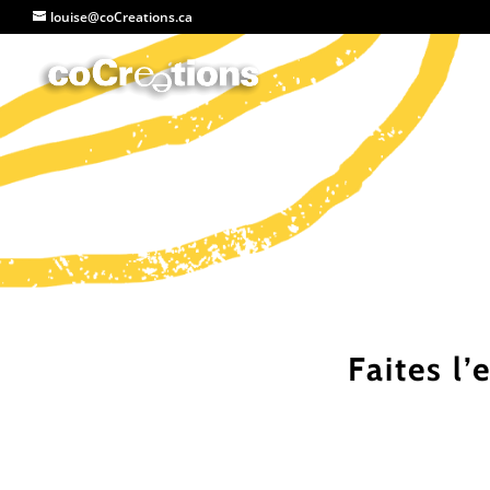
louise@coCreations.ca
Faites l’