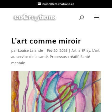
louise@coCreations.ca
L’art comme miroir
par
Louise Lalande
|
Fév 20, 2026
|
Art
,
artPlay
,
L'art
au service de la santé
,
Processus créatif
,
Santé
mentale