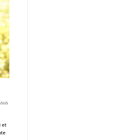
ssus
 et
nte