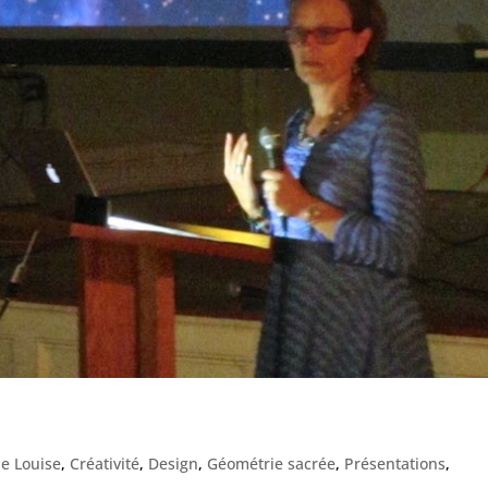
e Louise
,
Créativité
,
Design
,
Géométrie sacrée
,
Présentations
,