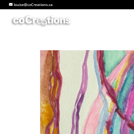
louise@coCreations.ca