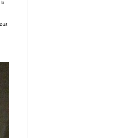
 la
vous